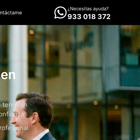
¿Necesitas ayuda?
ntáctame
933 018 372
 en
n tener un
onfianza.
rofesional