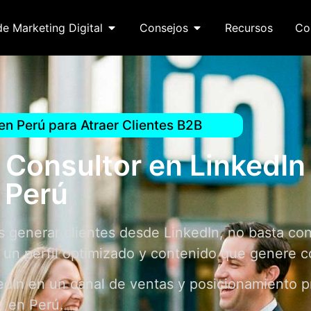
de Marketing Digital
Consejos
Recursos
Co
en Perú para Atraer Clientes B2B
, Consultor en LinkedIn
Perú
s generar clientes desde LinkedIn, no basta co
, un perfil optimizado y contenido que genere c
kedIn en un canal de ventas y posicionamiento p
en Perú.