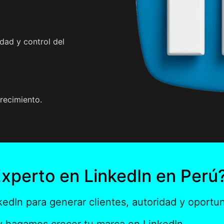
dad y control del
crecimiento.
xperto en LinkedIn en Perú
nkedIn para generar clientes, autoridad y oport