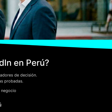
dIn en Perú?
adores de decisión.
as probadas.
e negocio
ú