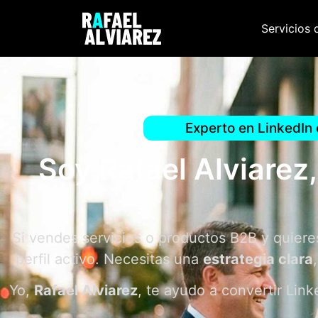
Servicios 
Experto en LinkedIn 
Soy Rafael Alviarez
Si vendes servicios o productos B2B y quiere
perfil activo. Necesitas una
estrategia clara
Yo,
Rafael Alviarez
, te ayudo a convertir Lin