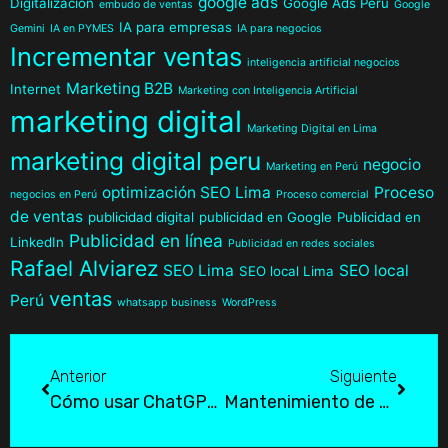
google ads
Digitalización
Google Ads Perú
embudo de ventas
Google
IA para empresas
Gemini
IA en PYMES
IA para negocios
Incrementar ventas
inteligencia artificial negocios
Marketing B2B
Internet
Marketing con Inteligencia Artificial
marketing digital
Marketing Digital en Lima
marketing digital peru
negocio
Marketing en Perú
optimización SEO Lima
Proceso
negocios en Perú
Proceso comercial
de ventas
publicidad digital
publicidad en Google
Publicidad en
Publicidad en línea
LinkedIn
Publicidad en redes sociales
Rafael Alviarez
SEO Lima
SEO local
SEO local Lima
ventas
Perú
whatsapp business
WordPress
Anterior
Siguiente
Cómo usar ChatGPT para ventas: 7 Estrategias que Revolucionarán tu Negocio en Perú
Mantenimiento de páginas web: ¿Cómo evitar problemas?