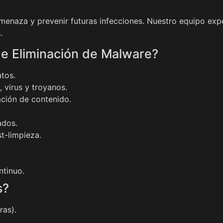
enaza y prevenir futuras infecciones. Nuestro equipo expe
.
de Eliminación de Malware?
tos.
 virus y troyanos.
ación de contenido.
ados.
t-limpieza.
ntinuo.
s?
ras).