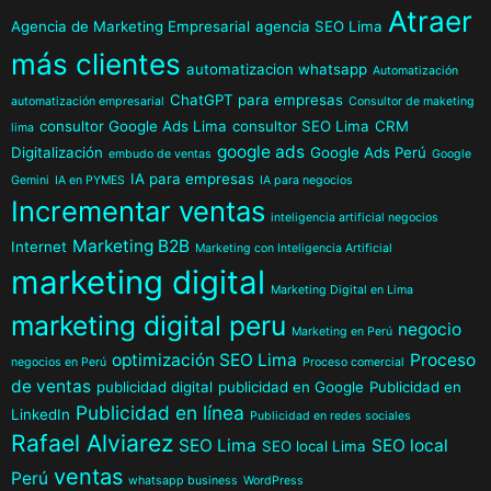
Atraer
Agencia de Marketing Empresarial
agencia SEO Lima
más clientes
automatizacion whatsapp
Automatización
ChatGPT para empresas
automatización empresarial
Consultor de maketing
consultor Google Ads Lima
consultor SEO Lima
CRM
lima
google ads
Digitalización
Google Ads Perú
embudo de ventas
Google
IA para empresas
Gemini
IA en PYMES
IA para negocios
Incrementar ventas
inteligencia artificial negocios
Marketing B2B
Internet
Marketing con Inteligencia Artificial
marketing digital
Marketing Digital en Lima
marketing digital peru
negocio
Marketing en Perú
optimización SEO Lima
Proceso
negocios en Perú
Proceso comercial
de ventas
publicidad digital
publicidad en Google
Publicidad en
Publicidad en línea
LinkedIn
Publicidad en redes sociales
Rafael Alviarez
SEO Lima
SEO local
SEO local Lima
ventas
Perú
whatsapp business
WordPress