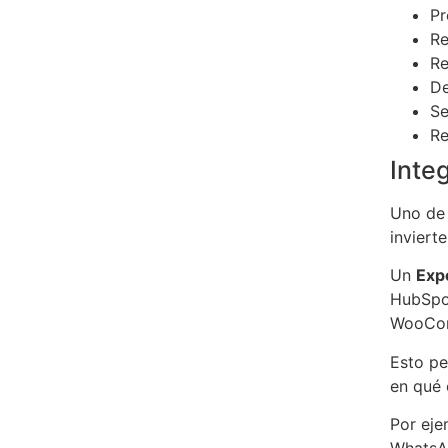
Pr
Re
Re
De
Se
Re
Inte
Uno de 
inviert
Un
Exp
HubSpot
WooCom
Esto pe
en qué 
Por eje
WhatsAp