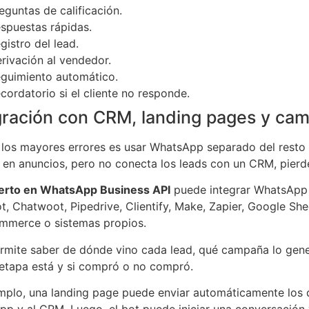
eguntas de calificación.
spuestas rápidas.
gistro del lead.
rivación al vendedor.
guimiento automático.
cordatorio si el cliente no responde.
gración con CRM, landing pages y ca
los mayores errores es usar WhatsApp separado del resto 
e en anuncios, pero no conecta los leads con un CRM, pierd
erto en WhatsApp Business API
puede integrar WhatsApp
, Chatwoot, Pipedrive, Clientify, Make, Zapier, Google She
merce o sistemas propios.
rmite saber de dónde vino cada lead, qué campaña lo generó
etapa está y si compró o no compró.
mplo, una landing page puede enviar automáticamente los d
p y al CRM. Luego, el bot puede iniciar una conversación 