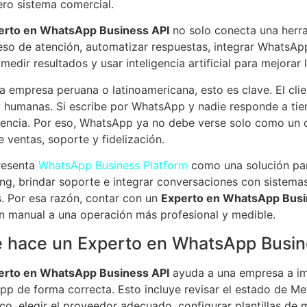
ro sistema comercial.
erto en WhatsApp Business API
no solo conecta una herra
eso de atención, automatizar respuestas, integrar WhatsAp
 medir resultados y usar inteligencia artificial para mejorar 
a empresa peruana o latinoamericana, esto es clave. El clie
y humanas. Si escribe por WhatsApp y nadie responde a tie
ncia. Por eso, WhatsApp ya no debe verse solo como un 
e ventas, soporte y fidelización.
resenta
WhatsApp Business Platform
como una solución par
ng, brindar soporte e integrar conversaciones con siste
s. Por esa razón, contar con un
Experto en WhatsApp Busi
n manual a una operación más profesional y medible.
 hace un Experto en WhatsApp Busin
erto en WhatsApp Business API
ayuda a una empresa a imp
p de forma correcta. Esto incluye revisar el estado de Met
ico, elegir el proveedor adecuado, configurar plantillas de 