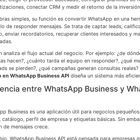
izaciones, conectar CRM y medir el retorno de la inversión
bras simples, su función es convertir WhatsApp en una her
olo de responder mensajes. Se trata de captar leads, calific
o, enviar recordatorios, recuperar clientes interesados y 
adas.
 analiza el flujo actual del negocio. Por ejemplo: ¿de dónd
as hacen?, ¿cuánto tarda el equipo en responder?, ¿qué me
ads se pierden?, ¿qué campañas generan consultas reales? 
o en WhatsApp Business API
diseña un sistema más eficien
rencia entre WhatsApp Business y Wh
p Business es una aplicación útil para negocios pequeños.
, catálogo, perfil de empresa y etiquetas básicas. Sin emba
 de mensajes crece.
io, WhatsApp Business API está pensada para empresas qu