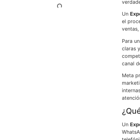
verdade
Un
Exp
el proc
ventas,
Para un
claras 
compete
canal d
Meta p
marketi
interna
atenció
¿Qué
Un
Exp
WhatsAp
telefón