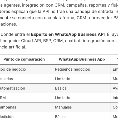
es agentes, integración con CRM, campañas, reportes y fl
ores explican que la API no trae una bandeja de entrada li
ente se conecta con una plataforma, CRM o proveedor BS
aciones.
 donde entra el
Experto en WhatsApp Business API
. Él ay
l negocio: Cloud API, BSP, CRM, chatbot, integración con l
ncia artificial.
Punto de comparación
WhatsApp Business App
ipo de negocio
Pequeños negocios
Em
suarios
Limitado
Mu
utomatización
Básica
Av
CRM
Limitado
In
ampañas
Manuales
Co
edición
Básica
Me