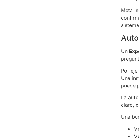
Meta in
confirm
sistem
Auto
Un
Exp
pregunt
Por eje
Una inm
puede p
La auto
claro, 
Una bue
Me
Me