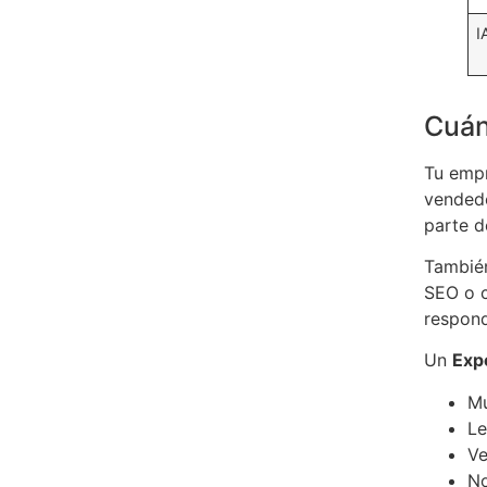
I
Cuán
Tu empr
vendedo
parte d
También
SEO o c
respond
Un
Exp
Mu
Le
Ve
No