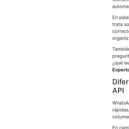
automat
En pala
trata s
correct
organiz
También
pregunt
¿qué le
Expert
Dife
API
WhatsAp
rápidas
volumen
En camb