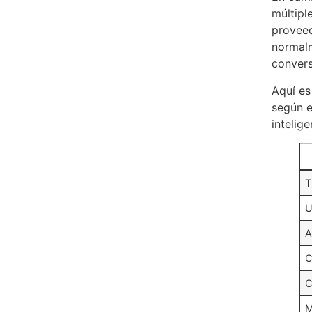
múltipl
proveed
normalm
convers
Aquí es
según e
intelige
T
U
A
C
M