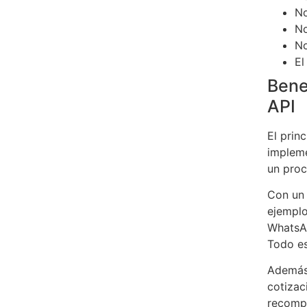
No
No
No
El
Bene
API
El prin
impleme
un proc
Con un 
ejemplo
WhatsAp
Todo es
Además,
cotizac
recomp