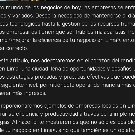
co mundo de los negocios de hoy, las empresas se enf
cos y variados. Desde la necesidad de mantenerse al día
ces tecnológicos hasta la gestión de los recursos hum
los empresarios tienen que ser hábiles malabaristas. Pe
o «mejorar la eficiencia de tu negocio en Lima», ent
gar correcto.
este artículo, nos adentraremos en el corazón del rend
en Lima, una ciudad llena de oportunidades y desafíos 
 estrategias probadas y prácticas efectivas que puede
l siguiente nivel, permitiéndote operar de manera más e
nerar más ingresos.
proporcionaremos ejemplos de empresas locales en Li
rar su eficiencia y productividad a través de la implem
egias. Al hacerlo, te mostraremos que no sólo es posibl
a de tu negocio en Lima», sino que también es un objeti