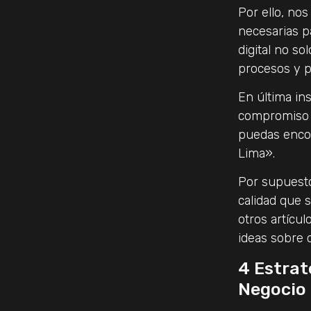
Por ello, no
necesarias p
digital no so
procesos y p
En última in
compromiso d
puedas encon
Lima».
Por supuesto
calidad que s
otros artícu
ideas sobre 
4 Estrat
Negocio