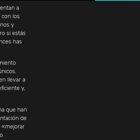
rentan a
 con los
anos y
ro si estás
onces has
imiento
únicos.
n llevar a
ficiente y,
ma que han
entación de
e «mejorar
vo