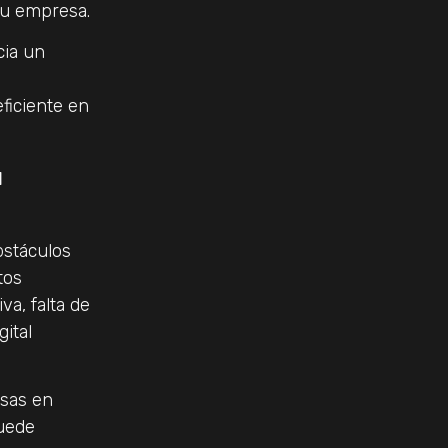
tu empresa.
cia un
ficiente en
u
bstáculos
tos
va, falta de
ital
esas en
puede