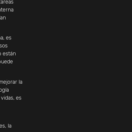
tareas
nterna
ían
a, es
esos
o están
 puede
mejorar la
ogía
vidas, es
s, la