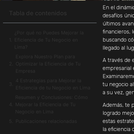
En el dinámi
Tabla de contenidos
desafíos úni
últimos avan
financieros, 
¿Por qué no Puedes Mejorar la
buscando cóm
Eficiencia de Tu Negocio en
Lima?
llegado al lu
Explora Nuestro Plan para
A través de 
Optimizar la Eficiencia de Tu
empresarial 
Empresa
Examinaremos
4 Estrategias para Mejorar la
tu negocio a
Eficiencia de tu Negocio en Lima
a su vez, ge
Resumen y Conclusiones: Cómo
Mejorar la Eficiencia de Tu
Además, te 
Negocio en Lima
logrado mejo
estas estrat
Publicaciones relacionadas
la eficienci