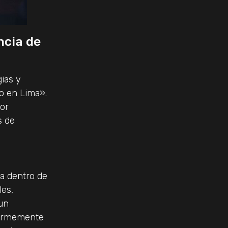
ncia de
gias y
io en Lima».
por
s de
a dentro de
les,
 un
 firmemente