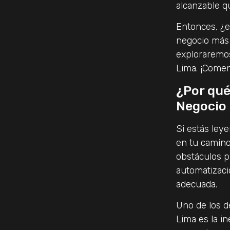
alcanzable q
Entonces, ¿e
negocio más 
exploraremos
Lima. ¡Come
¿Por qué
Negocio
Si estás ley
en tu camino
obstáculos p
automatizaci
adecuada.
Uno de los d
Lima es la i