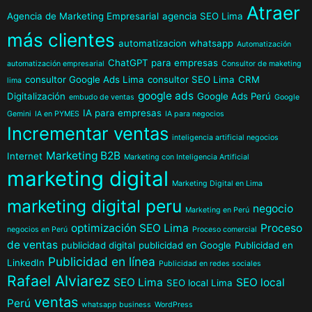
Atraer
Agencia de Marketing Empresarial
agencia SEO Lima
más clientes
automatizacion whatsapp
Automatización
ChatGPT para empresas
automatización empresarial
Consultor de maketing
consultor Google Ads Lima
consultor SEO Lima
CRM
lima
google ads
Digitalización
Google Ads Perú
embudo de ventas
Google
IA para empresas
Gemini
IA en PYMES
IA para negocios
Incrementar ventas
inteligencia artificial negocios
Marketing B2B
Internet
Marketing con Inteligencia Artificial
marketing digital
Marketing Digital en Lima
marketing digital peru
negocio
Marketing en Perú
optimización SEO Lima
Proceso
negocios en Perú
Proceso comercial
de ventas
publicidad digital
publicidad en Google
Publicidad en
Publicidad en línea
LinkedIn
Publicidad en redes sociales
Rafael Alviarez
SEO Lima
SEO local
SEO local Lima
ventas
Perú
whatsapp business
WordPress