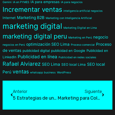
IA para empresas
Gemini
IA en PYMES
IA para negocios
Incrementar ventas
inteligencia artificial negocios
Marketing B2B
Internet
Marketing con Inteligencia Artificial
marketing digital
Marketing Digital en Lima
marketing digital peru
negocio
Marketing en Perú
optimización SEO Lima
Proceso
negocios en Perú
Proceso comercial
de ventas
publicidad digital
publicidad en Google
Publicidad en
Publicidad en línea
LinkedIn
Publicidad en redes sociales
Rafael Alviarez
SEO Lima
SEO local
SEO local Lima
ventas
Perú
whatsapp business
WordPress
Anterior
Siguiente
5 Estrategias de un Experto en Publicidad para Triunfar en 2025
Marketing para Colegios Privados en Lima: Guía Actualizada 2026